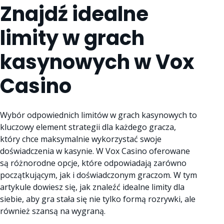
Znajdź idealne
limity w grach
kasynowych w Vox
Casino
Wybór odpowiednich limitów w grach kasynowych to
kluczowy element strategii dla każdego gracza,
który chce maksymalnie wykorzystać swoje
doświadczenia w kasynie. W Vox Casino oferowane
są różnorodne opcje, które odpowiadają zarówno
początkującym, jak i doświadczonym graczom. W tym
artykule dowiesz się, jak znaleźć idealne limity dla
siebie, aby gra stała się nie tylko formą rozrywki, ale
również szansą na wygraną.