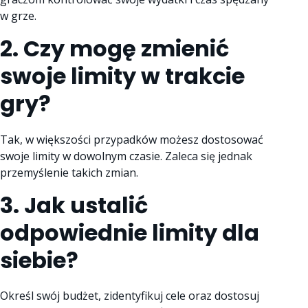
w grze.
2. Czy mogę zmienić
swoje limity w trakcie
gry?
Tak, w większości przypadków możesz dostosować
swoje limity w dowolnym czasie. Zaleca się jednak
przemyślenie takich zmian.
3. Jak ustalić
odpowiednie limity dla
siebie?
Określ swój budżet, zidentyfikuj cele oraz dostosuj