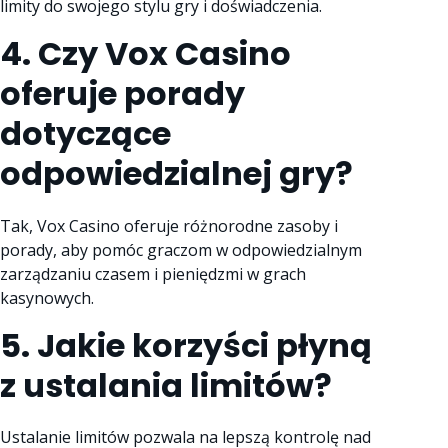
limity do swojego stylu gry i doświadczenia.
4. Czy Vox Casino
oferuje porady
dotyczące
odpowiedzialnej gry?
Tak, Vox Casino oferuje różnorodne zasoby i
porady, aby pomóc graczom w odpowiedzialnym
zarządzaniu czasem i pieniędzmi w grach
kasynowych.
5. Jakie korzyści płyną
z ustalania limitów?
Ustalanie limitów pozwala na lepszą kontrolę nad