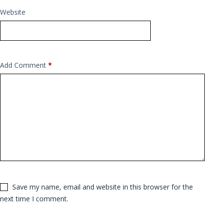
Website
Add Comment
*
Save my name, email and website in this browser for the
next time I comment.