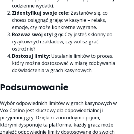
codzienne wydatki.
Zidentyfikuj swoje cele:
Zastanów się, co
chcesz osiągnąć grając w kasynie – relaks,
emocje, czy może konkretne wygrane.
Rozważ swój styl gry:
Czy jesteś skłonny do
ryzykownych zakładów, czy wolisz grać
ostrożnie?
Dostosuj limity:
Ustalanie limitów to proces,
który można dostosować w miarę zdobywania
doświadczenia w grach kasynowych.
Podsumowanie
Wybór odpowiednich limitów w grach kasynowych w
Vox Casino jest kluczowy dla odpowiedzialnej i
przyjemnej gry. Dzięki różnorodnym opcjom,
którymi dysponuje ta platforma, każdy gracz może
znaleźć odpowiednie limity dostosowane do swoich