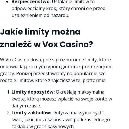
Bezpieczeństwo:
Ustalanie limitów to
odpowiedzialny krok, który chroni cię przed
uzależnieniem od hazardu.
Jakie limity można
znaleźć w Vox Casino?
W Vox Casino dostępne są różnorodne limity, które
odpowiadają różnym typom gier oraz preferencjom
graczy. Poniżej przedstawiamy najpopularniejsze
rodzaje limitów, które znajdziesz w tej platformie:
Limity depozytów:
Określają maksymalną
kwotę, którą możesz wpłacić na swoje konto w
danym czasie.
Limity zakładów:
Dotyczą maksymalnych
kwot, jakie możesz postawić podczas jednego
zakładu w grach kasynowych.