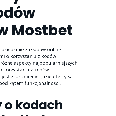
kodów
w Mostbet
ziedzinie zakładów online i
ami o korzystaniu z kodów
różne aspekty najpopularniejszych
o korzystania z kodów
est zrozumienie, jakie oferty są
 pod kątem funkcjonalności,
y o kodach