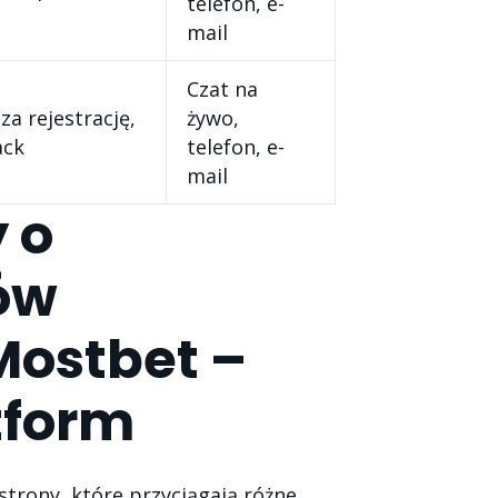
telefon, e-
mail
Czat na
za rejestrację,
żywo,
ack
telefon, e-
mail
 o
ów
ostbet –
tform
rony, które przyciągają różne