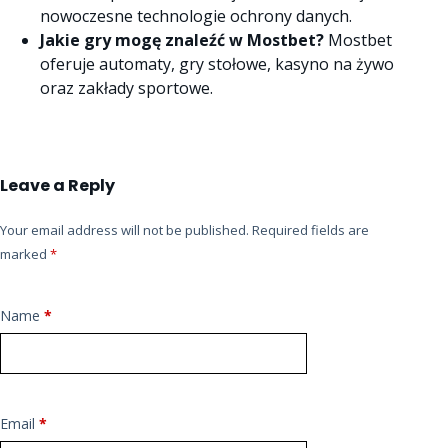
nowoczesne technologie ochrony danych.
Jakie gry mogę znaleźć w Mostbet?
Mostbet
oferuje automaty, gry stołowe, kasyno na żywo
oraz zakłady sportowe.
Leave a Reply
Your email address will not be published.
Required fields are
marked
*
Name
*
Email
*