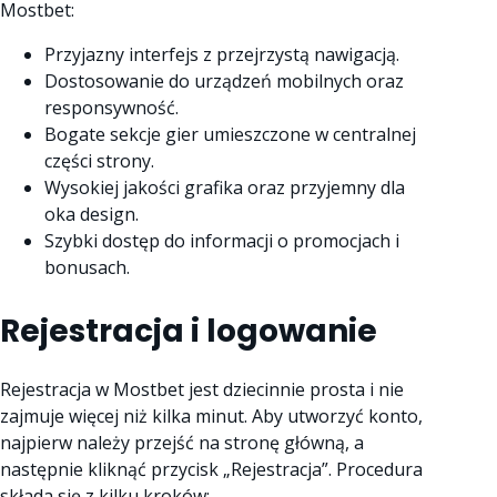
Mostbet:
Przyjazny interfejs z przejrzystą nawigacją.
Dostosowanie do urządzeń mobilnych oraz
responsywność.
Bogate sekcje gier umieszczone w centralnej
części strony.
Wysokiej jakości grafika oraz przyjemny dla
oka design.
Szybki dostęp do informacji o promocjach i
bonusach.
Rejestracja i logowanie
Rejestracja w Mostbet jest dziecinnie prosta i nie
zajmuje więcej niż kilka minut. Aby utworzyć konto,
najpierw należy przejść na stronę główną, a
następnie kliknąć przycisk „Rejestracja”. Procedura
składa się z kilku kroków: