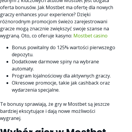
Jednym z kluczowych atutów Mostbet jest bogata
oferta bonusów. Jak Mostbet ma ofertę dla nowych
graczy enhances your experience? Dzięki
różnorodnym promocjom świeżo zarejestrowani
gracze mogą znacznie zwiększyć swoje szanse na
wygraną. Oto, co oferuje kasyno:
Mostbet casino
Bonus powitalny do 125% wartości pierwszego
depozytu.
Dodatkowe darmowe spiny na wybrane
automaty.
Program lojalnościowy dla aktywnych graczy.
Okresowe promocje, takie jak cashback oraz
wydarzenia specjalne.
Te bonusy sprawiają, że gry w Mostbet są jeszcze
bardziej ekscytujące i dają nowe możliwości
wygranej.