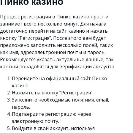
Пинко казино
Процесс регистрации в Пинко казино прост и
занимает всего несколько минут. Для начала
достаточно перейти на сайт казино и нажать
кнопку “Регистрация”. После этого вам будет
предложено заполнить несколько полей, таких
как имя, адрес электронной почты и пароль.
Рекомендуется указать актуальные данные, так
как они понадобятся для верификации аккаунта.
Перейдите на официальный сайт Пинко
казино.
Нажмите на кнопку “Регистрация”.
Заполните необходимые поля: имя, email,
пароль.
Подтвердите регистрацию через
электронную почту.
Войдите в свой аккаунт, используя