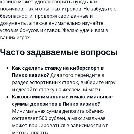
казино может удовлетворить нужды как
новичков, так и опытных игроков. Не забудьте о
безопасности, проверяя свои данные и
документы, а также внимательно изучайте
условия бонусов и ставок. Желаю удачи вам в
ваших играх!
Часто задаваемые вопросы
Как сделать ставку на киберспорт в
Пинко казино?
Для этого перейдите в
раздел эспортивных ставок, выберите игру
и сделайте ставку на желаемый матч.
Каковы минимальные и максимальные
суммы депозитов в Пинко казино?
Минимальная сумма депозита обычно
составляет 500 рублей, а максимальная
может варьироваться в зависимости от
метода оплаты.