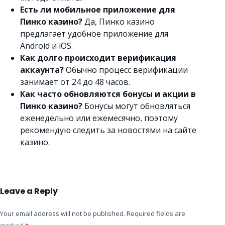
Есть ли мобильное приложение для
Пинко казино?
Да, Пинко казино
предлагает удобное приложение для
Android и iOS.
Как долго происходит верификация
аккаунта?
Обычно процесс верификации
занимает от 24 до 48 часов.
Как часто обновляются бонусы и акции в
Пинко казино?
Бонусы могут обновляться
еженедельно или ежемесячно, поэтому
рекомендую следить за новостями на сайте
казино.
Leave a Reply
Your email address will not be published.
Required fields are