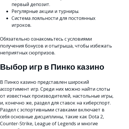
первый депозит.
Регулярные акции и турниры.
Система лояльности для постоянных
игроков.
Обязательно ознакомьтесь с условиями
получения бонусов и отыгрыша, чтобы избежать
неприятных сюрпризов.
Выбор игр в Пинко казино
В Пинко казино представлен широкий
ассортимент игр. Среди них можно найти слоты
от известных производителей, настольные игры,
и, конечно же, раздел для ставок на киберспорт.
Раздел с эспортивными ставками включает в
себя основные дисциплины, такие как Dota 2,
Counter-Strike, League of Legends и многие