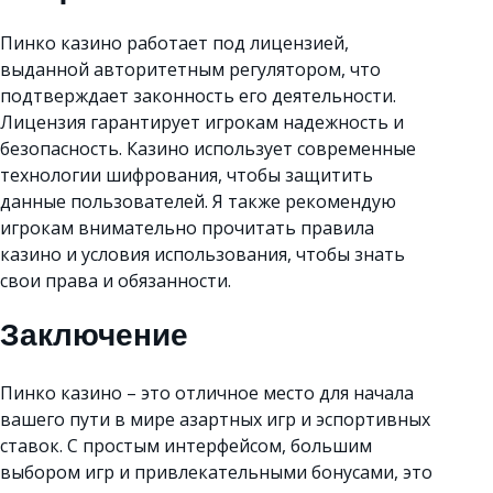
Пинко казино работает под лицензией,
выданной авторитетным регулятором, что
подтверждает законность его деятельности.
Лицензия гарантирует игрокам надежность и
безопасность. Казино использует современные
технологии шифрования, чтобы защитить
данные пользователей. Я также рекомендую
игрокам внимательно прочитать правила
казино и условия использования, чтобы знать
свои права и обязанности.
Заключение
Пинко казино – это отличное место для начала
вашего пути в мире азартных игр и эспортивных
ставок. С простым интерфейсом, большим
выбором игр и привлекательными бонусами, это