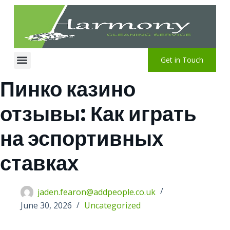
Get in Touch
Пинко казино
отзывы: Как играть
на эспортивных
ставках
jaden.fearon@addpeople.co.uk
June 30, 2026
Uncategorized