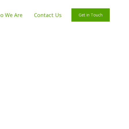
o We Are
Contact Us
Get in Touch