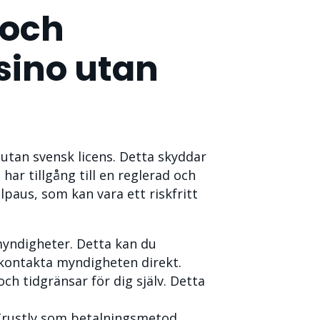
 och
sino utan
 utan svensk licens. Detta skyddar
har tillgång till en reglerad och
lpaus, som kan vara ett riskfritt
 myndigheter. Detta kan du
 kontakta myndigheten direkt.
ch tidgränsar för dig själv. Detta
 Trustly som betalningsmetod.