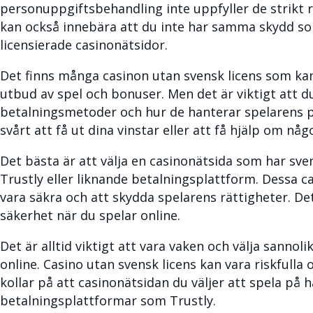
personuppgiftsbehandling inte uppfyller de strikt r
kan också innebära att du inte har samma skydd so
licensierade casinonätsidor.
Det finns många casinon utan svensk licens som kan
utbud av spel och bonuser. Men det är viktigt att d
betalningsmetoder och hur de hanterar spelarens p
svårt att få ut dina vinstar eller att få hjälp om någo
Det bästa är att välja en casinonätsida som har sv
Trustly eller liknande betalningsplattform. Dessa c
vara säkra och att skydda spelarens rättigheter. D
säkerhet när du spelar online.
Det är alltid viktigt att vara vaken och välja sannoli
online. Casino utan svensk licens kan vara riskfulla 
kollar på att casinonätsidan du väljer att spela på h
betalningsplattformar som Trustly.