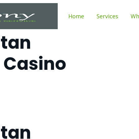
Home
Services
Wh
Utan
– Casino
Utan