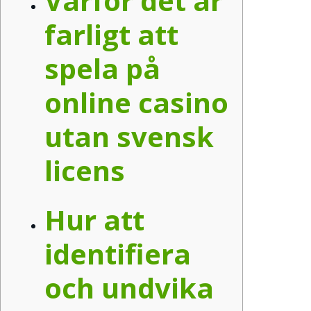
Varför det är
farligt att
spela på
online casino
utan svensk
licens
Hur att
identifiera
och undvika