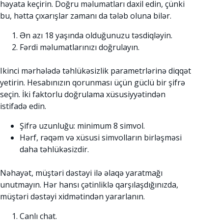
həyata keçirin. Doğru məlumatları daxil edin, çünki
bu, hətta çıxarışlar zamanı da tələb oluna bilər.
Ən azı 18 yaşında olduğunuzu təsdiqləyin.
Fərdi məlumatlarınızı doğrulayın.
Ikinci mərhələdə təhlükəsizlik parametrlərinə diqqət
yetirin. Hesabınızın qorunması üçün güclü bir şifrə
seçin. İki faktorlu doğrulama xüsusiyyətindən
istifadə edin.
Şifrə uzunluğu: minimum 8 simvol.
Hərf, rəqəm və xüsusi simvolların birləşməsi
daha təhlükəsizdir.
Nəhayət, müştəri dəstəyi ilə əlaqə yaratmağı
unutmayın. Hər hansı çətinliklə qarşılaşdığınızda,
müştəri dəstəyi xidmətindən yararlanın.
Canlı chat.