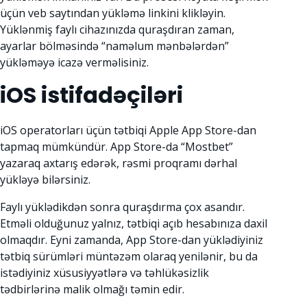
üçün veb saytından yükləmə linkini klikləyin.
Yüklənmiş faylı cihazınızda quraşdıran zaman,
ayarlar bölməsində “naməlum mənbələrdən”
yükləməyə icazə verməlisiniz.
iOS istifadəçiləri
iOS operatorları üçün tətbiqi Apple App Store-dan
tapmaq mümkündür. App Store-da “Mostbet”
yazaraq axtarış edərək, rəsmi proqramı dərhal
yükləyə bilərsiniz.
Faylı yüklədikdən sonra quraşdırma çox asandır.
Etməli olduğunuz yalnız, tətbiqi açıb hesabınıza daxil
olmaqdır. Eyni zamanda, App Store-dan yüklədiyiniz
tətbiq sürümləri müntəzəm olaraq yenilənir, bu da
istədiyiniz xüsusiyyətlərə və təhlükəsizlik
tədbirlərinə malik olmağı təmin edir.