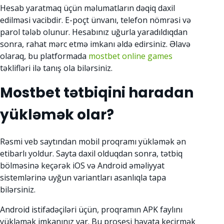
Hesab yaratmaq üçün məlumatların dəqiq daxil
edilməsi vacibdir. E-poçt ünvanı, telefon nömrəsi və
parol tələb olunur. Hesabınız uğurla yaradıldıqdan
sonra, rahat mərc etmə imkanı əldə edirsiniz. Əlavə
olaraq, bu platformada
mostbet online games
təklifləri ilə tanış ola bilərsiniz.
Mostbet tətbiqini haradan
yükləmək olar?
Rəsmi veb saytından mobil proqramı yükləmək ən
etibarlı yoldur. Sayta daxil olduqdan sonra, tətbiq
bölməsinə keçərək iOS və Android əməliyyat
sistemlərinə uyğun variantları asanlıqla tapa
bilərsiniz.
Android istifadəçiləri üçün, proqramın APK faylını
yükləmək imkanınız var. Bu prosesi həyata keçirmək