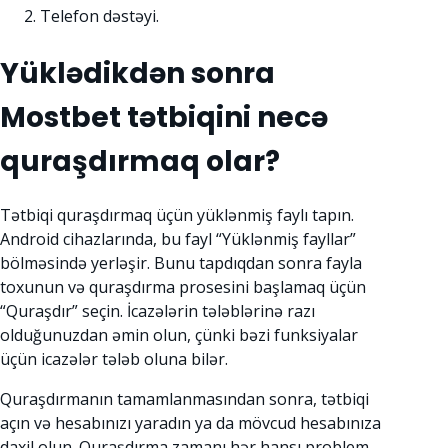
Telefon dəstəyi.
Yüklədikdən sonra
Mostbet tətbiqini necə
quraşdırmaq olar?
Tətbiqi quraşdırmaq üçün yüklənmiş faylı tapın.
Android cihazlarında, bu fayl “Yüklənmiş fayllar”
bölməsində yerləşir. Bunu tapdıqdan sonra fayla
toxunun və quraşdırma prosesini başlamaq üçün
“Quraşdır” seçin. İcazələrin tələblərinə razı
olduğunuzdan əmin olun, çünki bəzi funksiyalar
üçün icazələr tələb oluna bilər.
Quraşdırmanın tamamlanmasından sonra, tətbiqi
açın və hesabınızı yaradın ya da mövcud hesabınıza
daxil olun. Quraşdırma zamanı hər hansı problem