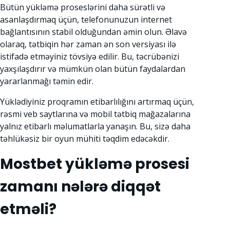
Bütün yükləmə proseslərini daha sürətli və
asanlaşdırmaq üçün, telefonunuzun internet
bağlantısının stabil olduğundan əmin olun. Əlavə
olaraq, tətbiqin hər zaman ən son versiyası ilə
istifadə etməyiniz tövsiyə edilir. Bu, təcrübənizi
yaxşılaşdırır və mümkün olan bütün faydalardan
yararlanmağı təmin edir.
Yüklədiyiniz proqramın etibarlılığını artırmaq üçün,
rəsmi veb saytlarına və mobil tətbiq mağazalarına
yalnız etibarlı məlumatlarla yanaşın. Bu, sizə daha
təhlükəsiz bir oyun mühiti təqdim edəcəkdir.
Mostbet yükləmə prosesi
zamanı nələrə diqqət
etməli?