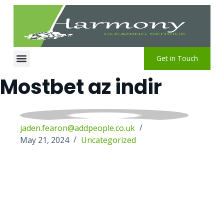
Get in Touch
Mostbet az indir
jaden.fearon@addpeople.co.uk
May 21, 2024
Uncategorized