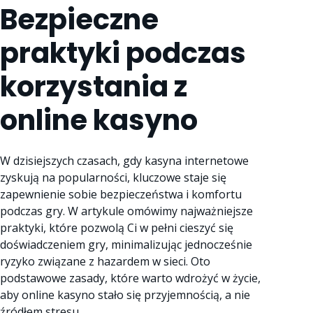
Bezpieczne
praktyki podczas
korzystania z
online kasyno
W dzisiejszych czasach, gdy kasyna internetowe
zyskują na popularności, kluczowe staje się
zapewnienie sobie bezpieczeństwa i komfortu
podczas gry. W artykule omówimy najważniejsze
praktyki, które pozwolą Ci w pełni cieszyć się
doświadczeniem gry, minimalizując jednocześnie
ryzyko związane z hazardem w sieci. Oto
podstawowe zasady, które warto wdrożyć w życie,
aby online kasyno stało się przyjemnością, a nie
źródłem stresu.