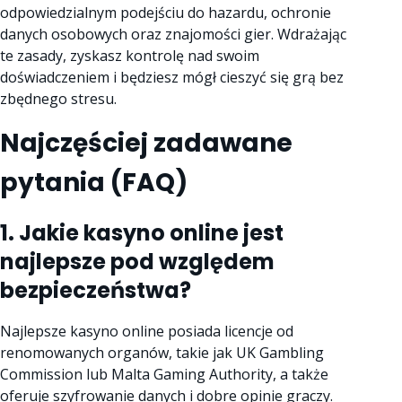
odpowiedzialnym podejściu do hazardu, ochronie
danych osobowych oraz znajomości gier. Wdrażając
te zasady, zyskasz kontrolę nad swoim
doświadczeniem i będziesz mógł cieszyć się grą bez
zbędnego stresu.
Najczęściej zadawane
pytania (FAQ)
1. Jakie kasyno online jest
najlepsze pod względem
bezpieczeństwa?
Najlepsze kasyno online posiada licencje od
renomowanych organów, takie jak UK Gambling
Commission lub Malta Gaming Authority, a także
oferuje szyfrowanie danych i dobre opinie graczy.