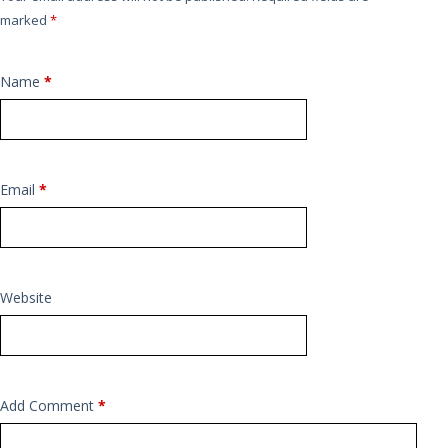
marked
*
Name
*
Email
*
Website
Add Comment
*