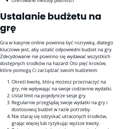
Oferowane metody płatności
Ustalanie budżetu na
grę
Gra w kasynie online powinna być rozrywką, dlatego
kluczowe jest, aby ustalić odpowiedni budżet na gry.
Zdecydowanie nie powinno się wydawać wszystkich
dostępnych środków na hazard. Oto pięć kroków,
które pomogą Ci zarządzać swoim budżetem:
Określ kwotę, którą możesz przeznaczyć na
gry, nie wpływając na swoje codzienne wydatki.
Ustal limit na pojedyncze sesje gry.
Regularnie przeglądaj swoje wydatki na gry i
dostosowuj budżet w razie potrzeby.
Nie staraj się odzyskać utraconych środków,
grając więcej lub ryzykując wyższe kwoty.