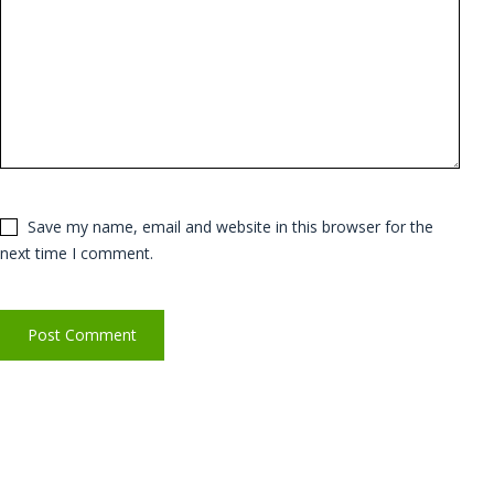
Save my name, email and website in this browser for the
next time I comment.
Post Comment