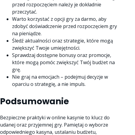
przed rozpoczęciem należy je dokładnie
przeczytać.
Warto korzystać z opcji gry za darmo, aby
zdobyć doświadczenie przed rozpoczęciem gry
na pieniądze.
Śledź aktualności oraz strategie, które mogą
zwiększyć Twoje umiejętności.
Sprawdzaj dostępne bonusy oraz promocje,
które mogą pomóc zwiększyć Twój budżet na
grę.
Nie graj na emocjach – podejmuj decyzje w
oparciu o strategię, a nie impuls.
Podsumowanie
Bezpieczne praktyki w online kasynie to klucz do
udanej oraz przyjemnej gry. Pamiętaj o wyborze
odpowiedniego kasyna, ustalaniu budżetu,