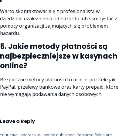
Warto skontaktować się z profesjonalistą w
dziedzinie uzależnienia od hazardu lub skorzystać z
pomocy organizacji zajmujących się problemem
hazardu.
5. Jakie metody płatności są
najbezpieczniejsze w kasynach
online?
Bezpieczne metody płatności to m.in. e-portfele jak
PayPal, przelewy bankowe oraz karty prepaid, które
nie wymagają podawania danych osobowych.
Leave a Reply
Your email address will not be published.
Required fields are